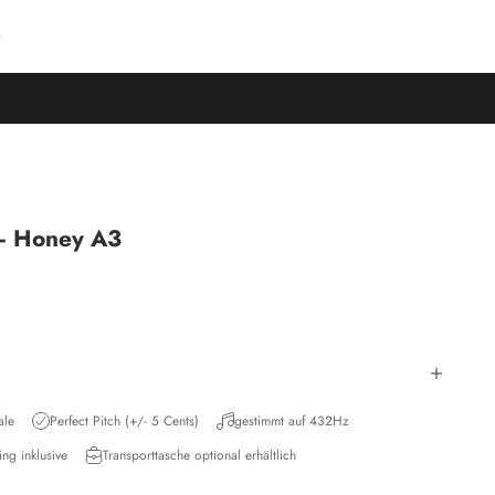
 – Honey A3
ale
Perfect Pitch (+/- 5 Cents)
gestimmt auf 432Hz
ng inklusive
Transporttasche optional erhältlich