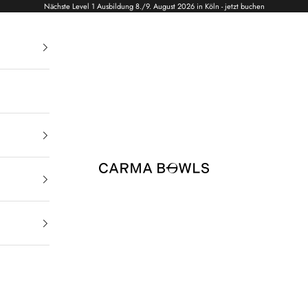
Nächste Level 1 Ausbildung 8./9. August 2026 in Köln - jetzt buchen
Carma Bowls