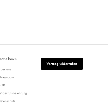
arma bowls
Vertrag widerrufen
ber uns
Showroom
AGB
iderrufsbelehrung
atenschutz