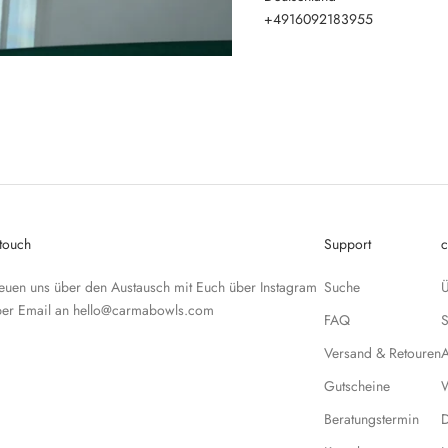
+4916092183955
 touch
Support
c
reuen uns über den Austausch mit Euch über
Instagram
Suche
Ü
per Email an
hello@carmabowls.com
FAQ
Versand & Retouren
Gutscheine
W
Beratungstermin
D