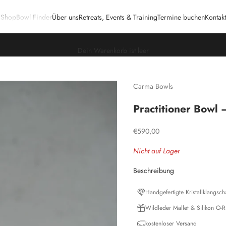
Shop
Bowl Finder
Über uns
Retreats, Events & Training
Termine buchen
Kontakt
Dein Warenkorb ist leer
Carma Bowls
Practitioner Bowl
Angebot
€590,00
Nicht auf Lager
Beschreibung
Handgefertigte Kristallklangsch
Wildleder Mallet & Silikon O-Ri
kostenloser Versand