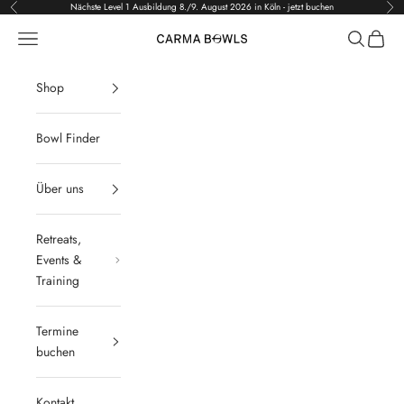
Zum Inhalt springen
Nächste Level 1 Ausbildung 8./9. August 2026 in Köln - jetzt buchen
Zurück
Vor
Menü
Suchen
Waren
Carma Bowls
Shop
Bowl Finder
Über uns
Retreats,
Events &
Training
Termine
buchen
Kontakt