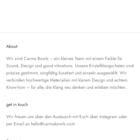
Optionen auswählen
Koshi Chimes
Angebot
ab €39,90
About
Wir sind Carma Bowls – ein kleines Team mit einem Faible für
Sound, Design und good vibrations. Unsere Kristallklangschalen sind
präzise gestimmt, sorgfältig kuratiert und einzeln ausgewählt. Wir
verbinden hochwertige Materialien mit klarem Design und echtem
Know-how – für alle, die Klang neu denken und erleben möchten.
get in touch
Wir freuen uns über den Austausch mit Euch über
Instagram
oder
per Email an
hello@carmabowls.com