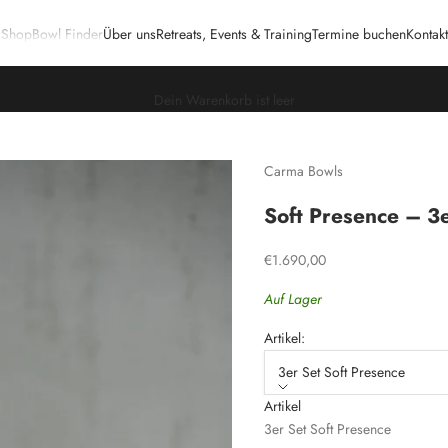
Shop
Bowl Finder
Über uns
Retreats, Events & Training
Termine buchen
Kontakt
Dein Warenkorb ist leer
Carma Bowls
Soft Presence – 3e
Angebot
€1.690,00
Auf Lager
Artikel:
3er Set Soft Presence
Artikel
Beschreibung
3er Set Soft Presence