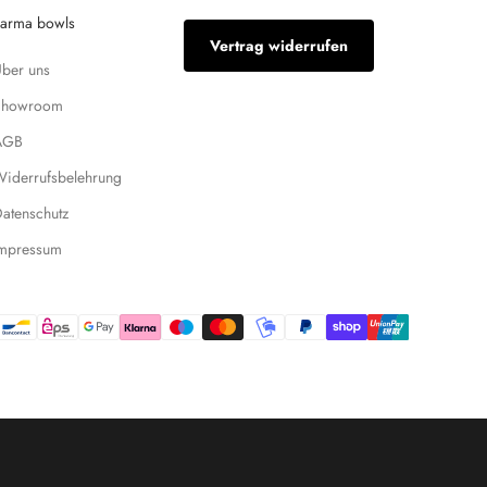
arma bowls
Vertrag widerrufen
ber uns
Showroom
AGB
iderrufsbelehrung
atenschutz
Impressum