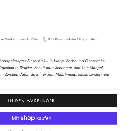
ale
Perfect Pitch (+/- 5 Cents)
gestimmt auf 432Hz
ng inklusive
 im Wert von jeweils 139€
10% Rabatt auf die Klangschalen
n handgefertigtes Einzelstück– in Klang, Farbe und Oberfläche
gkeiten in Struktur, Schliff oder Schimmer sind kein Mangel,
ein Zeichen dafür, dass hier kein Maschinenprodukt, sondern ein
IN DEN WARENKORB