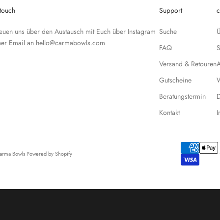
 touch
Support
c
reuen uns über den Austausch mit Euch über
Instagram
Suche
Ü
per Email an
hello@carmabowls.com
FAQ
Versand & Retouren
Gutscheine
W
Beratungstermin
D
Kontakt
arma Bowls Powered by Shopify