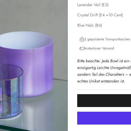
Lavender Veil (E3)
Handgefertigte Kristallklangsch
Wildleder Mallet & Silikon O-Ri
Crystal Drift (E4 +10 Cent)
Blue Halo (B4)
Im Set zusätzlich enthalten:
2 gepolsterte Transporttaschen
kostenloser Versand
Bitte beachte: Jede Bowl ist ei
einzigartig.Leichte Unregelmäßi
sondern Teil des Charakters – 
echtes Unikat entstanden ist.