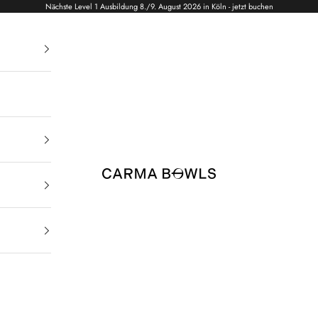
Nächste Level 1 Ausbildung 8./9. August 2026 in Köln - jetzt buchen
Carma Bowls