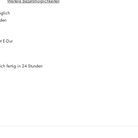
Weitere Bezahlmöglichkeiten
glich
nden
t E-Dur
h fertig in 24 Stunden