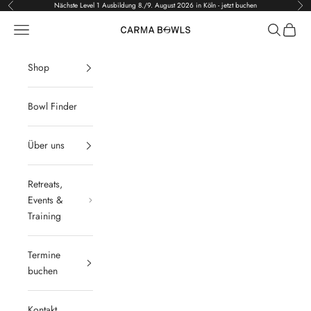
Zum Inhalt springen
Nächste Level 1 Ausbildung 8./9. August 2026 in Köln - jetzt buchen
Zurück
Vor
Menü
Suchen
Waren
Carma Bowls
Shop
Bowl Finder
Über uns
Retreats,
Events &
Training
Termine
buchen
Kontakt