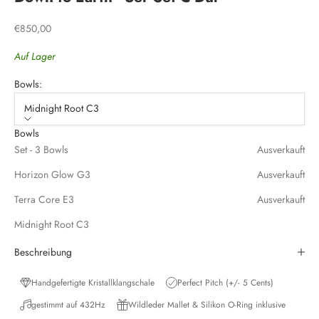
Angebot
€850,00
Auf Lager
Bowls:
Midnight Root C3
Bowls
Set - 3 Bowls
Ausverkauft
Horizon Glow G3
Ausverkauft
Terra Core E3
Ausverkauft
Midnight Root C3
Beschreibung
Handgefertigte Kristallklangschale
Perfect Pitch (+/- 5 Cents)
gestimmt auf 432Hz
Wildleder Mallet & Silikon O-Ring inklusive